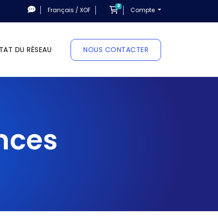
0
Panier
Français / XOF
Compte
TAT DU RÉSEAU
NOUS CONTACTER
nces