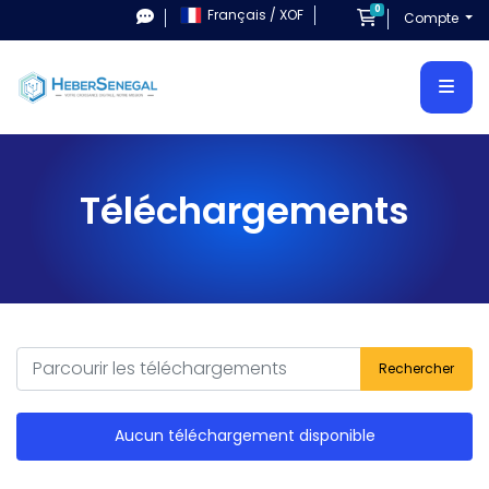
0
Français / XOF
Panier
Compte
Téléchargements
Rechercher
Aucun téléchargement disponible