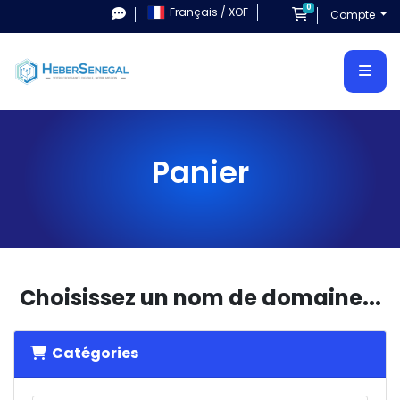
0
Français / XOF
Panier
Compte
Panier
Choisissez un nom de domaine...
Catégories