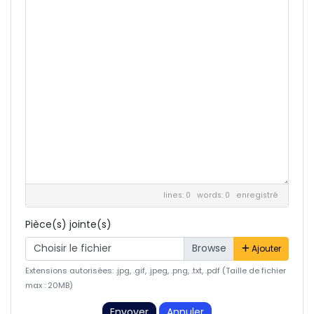
lines: 0 words: 0
enregistré
Pièce(s) jointe(s)
Choisir le fichier
Ajouter
Extensions autorisées: .jpg, .gif, .jpeg, .png, .txt, .pdf (Taille de fichier
max : 20MB)
Envoyer
Annuler